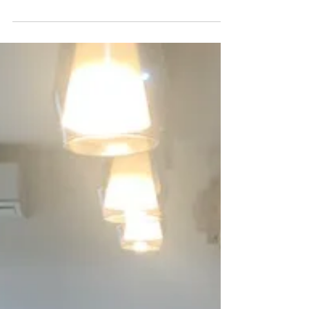
忘れないうちにアップルパイにチャレンジしまし
た。 浅野先生の話をもれなく記録したおかげで
ケセラと同じ仕上がりになりました。 先生からお
借りしたパイ皿も使いやすかったです。 妻、娘、
孫から美味しいと言われ来週、もう一回作る予定
です。 料理教室後5時間後に報告メールが届き
ました。 ＾＾素晴らしい（拍手） 綺麗に出来てま
すね パイ生地が出来たら 色々な物にチャレンジし
てみてください タルト ミートパイ パイクッキー
etc