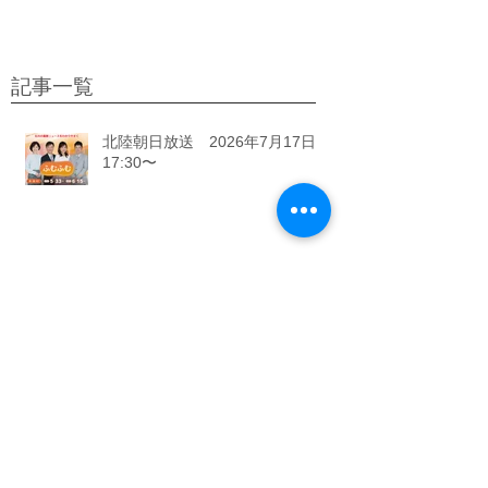
・K博士のリクエスト ホットサラダ ・E社長のリ
クエスト アップルパイ 先日、芦屋の竹園で美味
しいと有名なミンコロセットを食べている時 男子
教室でこれを作ろう！と、思いました。 ミンコロ
は、（メンチカツとコロッケのセットです）。 シ
ゲさんが、『メンチカツなら作れる！』って＾
＾； 今日はアップルパイのリクエストをしただけ
に みんなの声援を受けてパイの皮づくりに限界ま
で頑張ったE社長。 出来上がりを食べてびっく
記事一覧
り！ちゃんと層がたくさん出来ているサクサクパ
イになりました。 めでたし めでたし
北陸朝日放送 2026年7月17日
17:30〜
男子教室