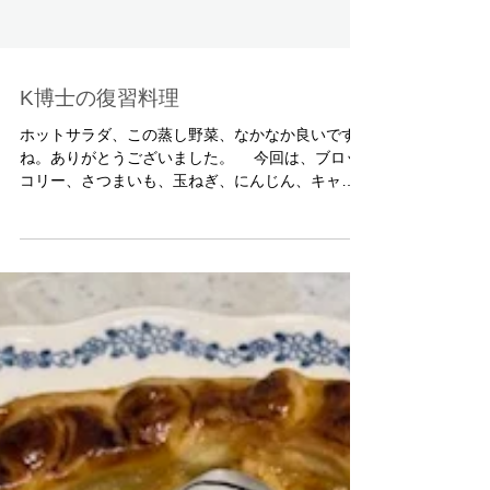
K博士の復習料理
ホットサラダ、この蒸し野菜、なかなか良いです
ね。ありがとうございました。 今回は、ブロッ
コリー、さつまいも、玉ねぎ、にんじん、キャベ
ツにしましたが、 野菜のそれぞれの味が自然の美
味しさで生きています。 たくさん作ったので、夕
食にも朝食にもいろいろ使えて便利、 食べる前に
ちょっとレンジに入れて、３−４日好きなドレッシ
ング／ソースで頂きました。 バターライス（タ
ーメリックとクミンの風味）に、妻が使った豆の
スープを添えた.ら、良い組み合わせになって夕 食
に。 メンチカツ、玉ねぎにキャベツがたくさん
入っているせいか、サクサクの食感になって、今
までに食べていたメンチカツとは印象が違ってこ
れもまた楽しみです。 横には前に教えていただ