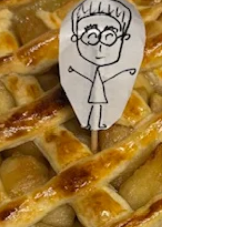
いた、レタスのナムルを添えて。 アップルパイ
は径7-8cmの小ぶりでデザートに。 全て作ら
れたんですね どれも美味しそうです＾＾ ホット
サラダは味噌を使ったソースや豆腐を使ったソー
スなど和風で食べるのも美味しいですよ アップ
ルパイは流石のクオリティーです☆ ぜひミートパ
イやキッシュにチャレンジしてみて下さいね＾＾