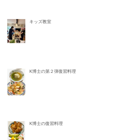
キッズ教室
K博士の第２弾復習料理
K博士の復習料理