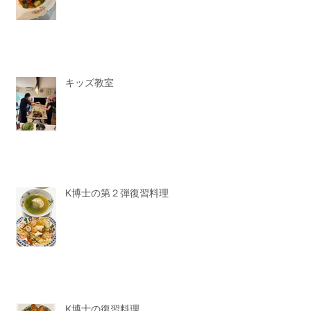
男子教室
キッズ教室
K博士の第２弾復習料理