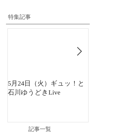
特集記事
5月24日（火）ギュッ！と
12月22日（水
石川ゆうどきLive
送 15:42〜
川ゆうどきLiv
記事一覧