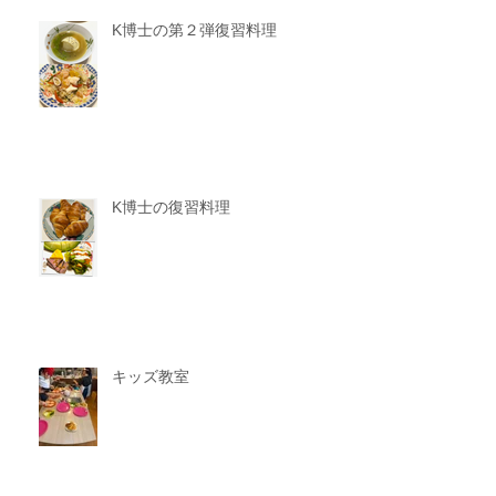
K博士の第２弾復習料理
K博士の復習料理
キッズ教室