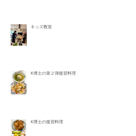
キッズ教室
K博士の第２弾復習料理
K博士の復習料理