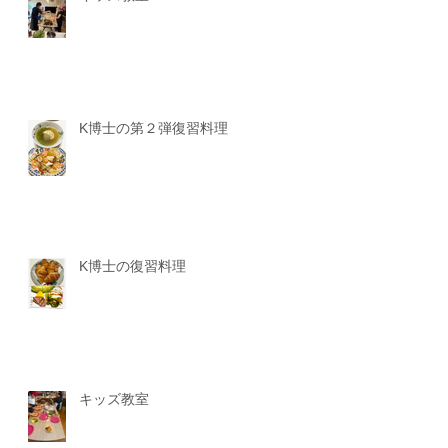
K博士の第２弾復習料理
K博士の復習料理
キッズ教室