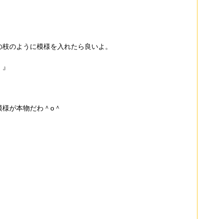
の枝のように模様を入れたら良いよ。
。』
模様が本物だわ＾o＾