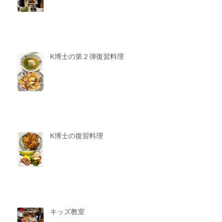
K博士の第２弾復習料理
K博士の復習料理
キッズ教室