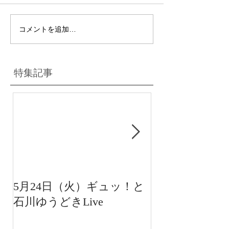
コメントを追加…
特集記事
5月24日（火）ギュッ！と
12月22日（水
石川ゆうどきLive
送 15:42〜
川ゆうどきLiv