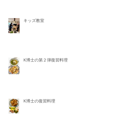
キッズ教室
K博士の第２弾復習料理
K博士の復習料理