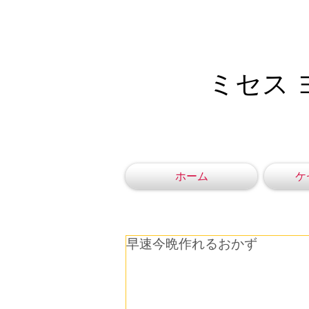
ミセス 
ホーム
ケ
早速今晩作れるおかず