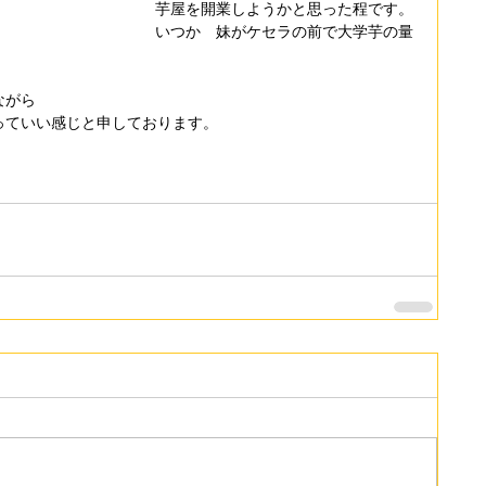
芋屋を開業しようかと思った程です。
いつか　妹がケセラの前で大学芋の量
。
。
ながら
っていい感じと申しております。