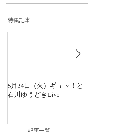
特集記事
5月24日（火）ギュッ！と
12月22日（水
石川ゆうどきLive
送 15:42〜
川ゆうどきLiv
記事一覧