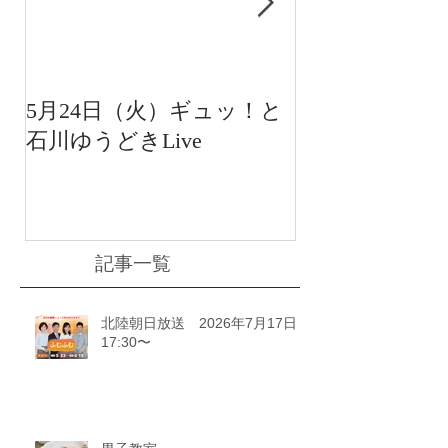
5月24日（火）ギュッ！と
12月22日（水
石川ゆうどきLive
送 15:42〜
川ゆうどきLiv
記事一覧
北陸朝日放送 2026年7月17日
17:30〜